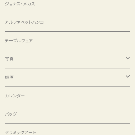
ジョナス・メカス
アルファベットハンコ
テーブルウェア
写真
泊昭雄 Akio Tomari STILL LIFE
版画
かくたみほ mirror mirror
小井田由貴
カレンダー
沙羅
バッグ
セラミックアート