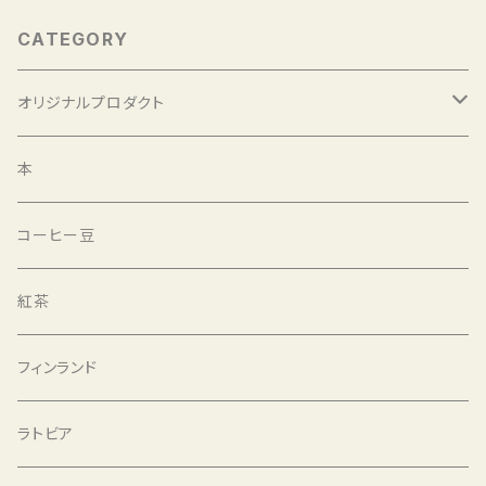
CATEGORY
オリジナルプロダクト
選書と豆
本
選書と紅茶
コーヒー豆
バッグ
紅茶
アルファベットハンコ
フィンランド
コーヒー豆
ラトビア