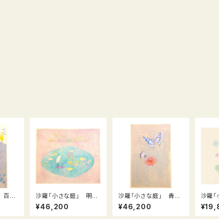
 百合
沙羅「小さな庭」 明け
沙羅「小さな庭」 青い
沙羅「
garde
方 Dawn
蝶 Blue butterfly
ll G
¥46,200
¥46,200
¥19,
−16）