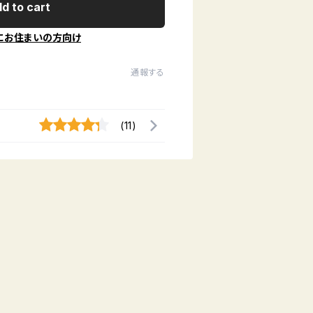
d to cart
にお住まいの方向け
通報する
(11)