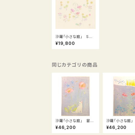
沙羅「小さな庭」 Sma
ll Garden シリーズ（L
¥19,800
−21）
同じカテゴリの商品
沙羅「小さな庭」 冒険
沙羅「小さな庭」
Adventure
の咲く庭 Lily’s 
¥46,200
¥46,200
n