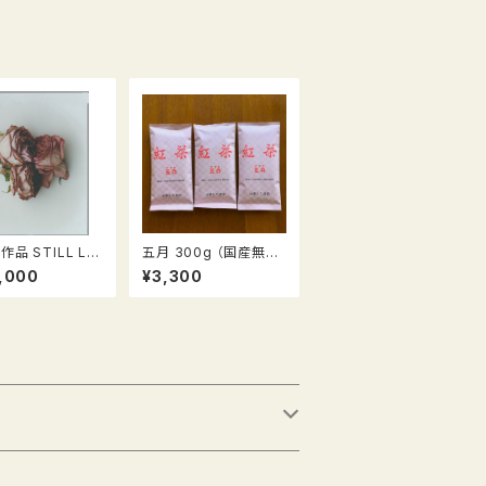
品 STILL LIF
五月 300g （国産無農
 ROSES （ロー
薬紅茶）
,000
¥3,300