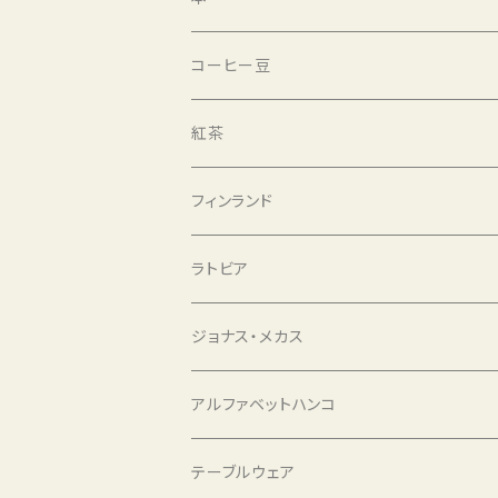
選書と紅茶
コーヒー豆
バッグ
紅茶
アルファベットハンコ
フィンランド
コーヒー豆
ラトビア
ジョナス・メカス
アルファベットハンコ
テーブルウェア