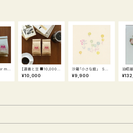
r mir
【選書と豆 ■10,000円
沙羅「小さな庭」 Sma
泊昭雄作
アソート／Book Sele
ll Garden シリーズ (S
E 02
¥10,000
¥9,900
¥132
ction and Beans ■1
-13)
ズ）
0,000yen assort】