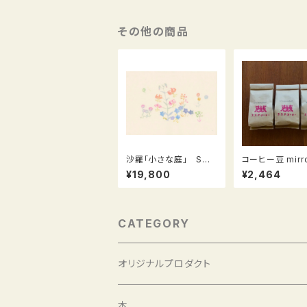
その他の商品
沙羅「小さな庭」 Sma
コーヒー豆 mirro
ll Garden シリーズ（L
ror 300g
¥19,800
¥2,464
−22）
CATEGORY
オリジナルプロダクト
選書と豆
本