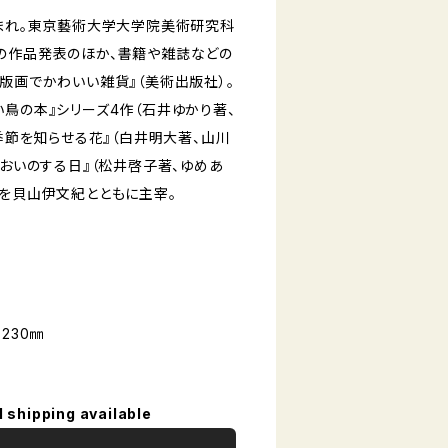
生まれ。東京藝術大学大学院美術研究科
の作品発表のほか、書籍や雑誌などの
版画でかわいい雑貨』（美術出版社）。
鳥の本』シリーズ4作（石井ゆかり著、
『季節を知らせる花』（白井明大著、山川
においのする日』（松井啓子著、ゆめあ
灯を貝山伊文紀とともに主宰。
230㎜
l shipping available