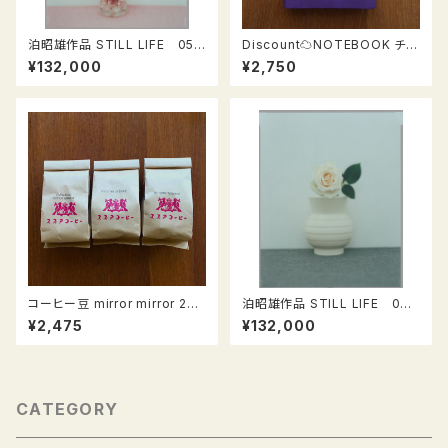
泊昭雄作品 STILL LIFE 05
Discount☁NOTEBOOK チア
DAHLIA（ダリア）
ッククラシック（紫）CIAK CLAS
¥132,000
¥2,750
SIC (VIOLET)
コーヒー豆 mirror mirror 200
泊昭雄作品 STILL LIFE 06
g & OUT OF AFRICA 100g
WHITE ROSE（ホワイトロー
¥2,475
¥132,000
ズ）
CATEGORY