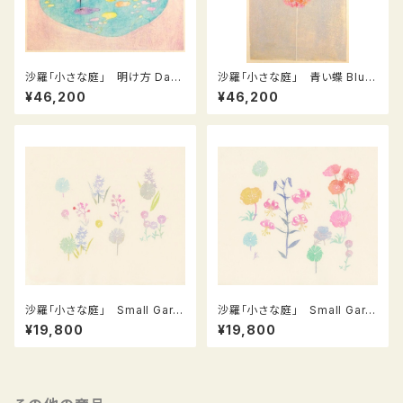
沙羅「小さな庭」 明け方 Daw
沙羅「小さな庭」 青い蝶 Blue
n
butterfly
¥46,200
¥46,200
沙羅「小さな庭」 Small Gard
沙羅「小さな庭」 Small Gard
en シリーズ（L−16）
enシリーズ（L−17）
¥19,800
¥19,800