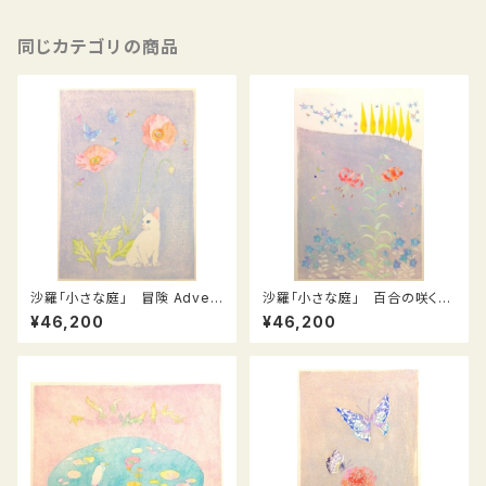
同じカテゴリの商品
沙羅「小さな庭」 冒険 Adven
沙羅「小さな庭」 百合の咲く庭
ture
Lily’s garden
¥46,200
¥46,200