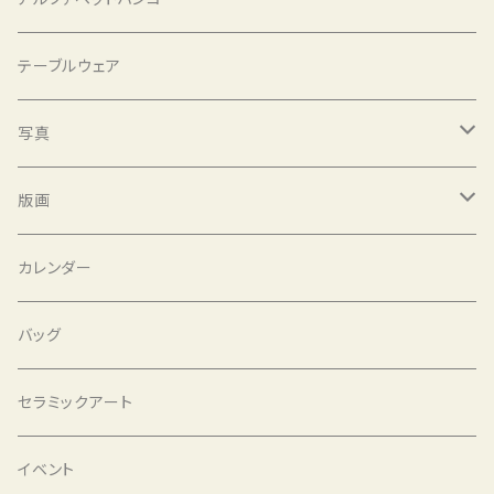
テーブルウェア
写真
泊昭雄 Akio Tomari STILL LIFE
版画
かくたみほ mirror mirror
小井田由貴
カレンダー
沙羅
バッグ
セラミックアート
イベント