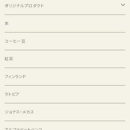
オリジナルプロダクト
選書と豆
本
選書と紅茶
コーヒー豆
バッグ
紅茶
アルファベットハンコ
フィンランド
コーヒー豆
ラトビア
ジョナス・メカス
アルファベットハンコ