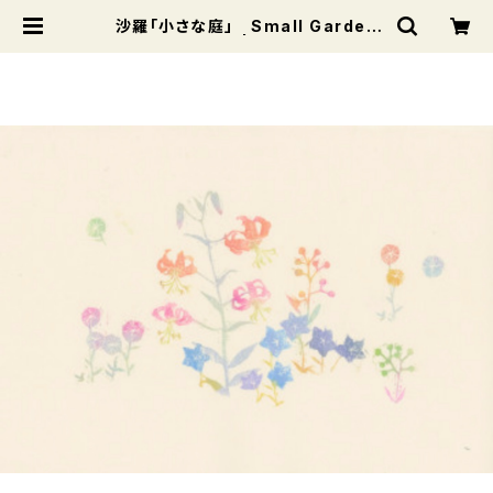
沙羅「小さな庭」 Small Garden
シリーズ（L−22） | Books and Mo
dern