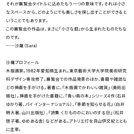
それが展覧会タイトルに込めたもう一つの意味です。それは小さ
なスペースから、どのようにでも美しさを探し出すことができると
いうことでもあります。
この展覧会の作品は、まさに「小さな庭」から生まれたものたちな
のです。
──沙羅（Sara）
沙羅プロフィール
木版画家。1982年愛知県生まれ。東京藝術大学大学院美術研究
科デザイン専攻修了。展覧会での作品発表のほか、書籍や雑誌な
どの挿画を手がける。著書に、『木版画でかわいい雑貨』（美術出
版社）。挿画を手がけた書籍に、『青い鳥の本』シリーズ4作（石井
ゆかり著、パイ インターナショナル）、『季節を知らせる花』（白井
明大著、山川出版社）、『詩集 くだもののにおいのする日』（松井
啓子著、ゆめある舎）などがある。アトリエ灯を貝山伊文紀ととも
に主宰。