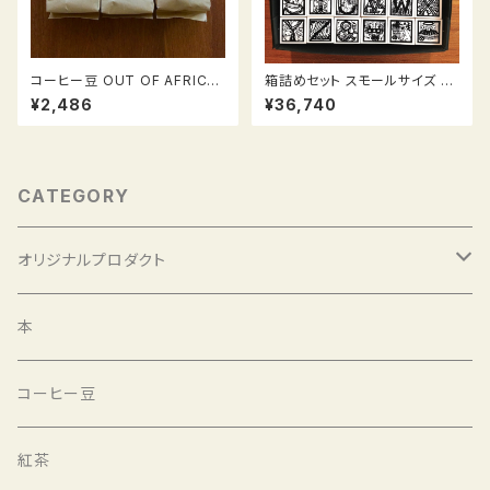
コーヒー豆 OUT OF AFRICA
箱詰めセット スモールサイズ ア
200g & mirror mirror 100g
ルファベットハンコ
¥2,486
¥36,740
CATEGORY
オリジナルプロダクト
選書と豆
本
選書と紅茶
コーヒー豆
バッグ
紅茶