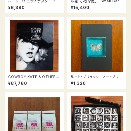
ルート・ブリュック ポスター「Kar
沙羅「小さな庭」 Small Gard
ellian House （カレリアの
enシリーズ（M−13）
¥6,380
¥15,400
家）」
COWBOY KATE & OTHER S
ルート・ブリュック ノートブック
TORIES
Buterflies
¥87,780
¥1,320