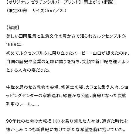
【オリジナル ゼラチンシルバープリント】「雨上がり（街路）」
（限定30部 サイズ：5×7／2L）
【解説】
美しい田園風景と生活文化の豊かさで知られるルクセンブルク。
1999年…
初めてルクセンブルクに降り立ったハービー・山口が捉えたのは、
自国の歴史や産業の足跡に誇りを持ち、笑顔で新世紀を迎えよう
とする人々の姿だった。
中世を思わせる教会の尖塔、修道士の姿、カフェに集う人々、ショ
ッピングセンターの家族連れ、緑豊かな公園、廃線となった炭鉱
列車のレール……
90年代の社会の大転換（※）を乗り越えた人々は、過ぎた時代を
懐かしみつつも新世紀に向けて新たな希望を胸に抱いていた。