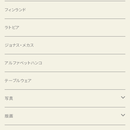
アルファベットハンコ
フィンランド
コーヒー豆
ラトビア
ジョナス・メカス
アルファベットハンコ
テーブルウェア
写真
泊昭雄 Akio Tomari STILL LIFE
版画