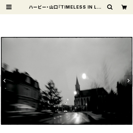
ハービー・山口『TIMELESS IN LUX
EMBOURG 1999-2017』スペシャ
ル版（オリジナル ゼラチンシルバープ
リント「雨上がり（街路）」付き） | Boo
ks and Modern