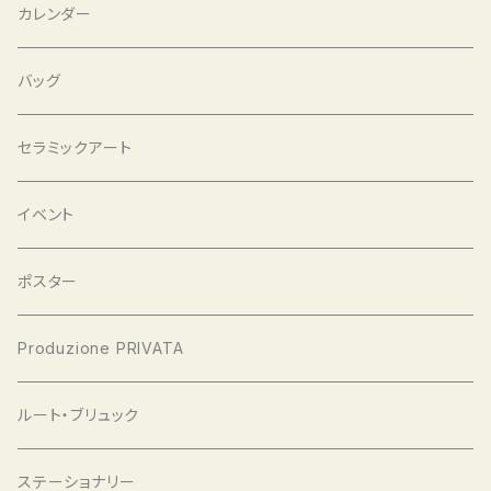
かくたみほ mirror mirror
小井田由貴
カレンダー
沙羅
バッグ
セラミックアート
イベント
ポスター
Produzione PRIVATA
ルート・ブリュック
ステーショナリー