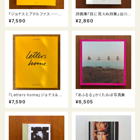
『ジョナスとアドルファス──人
詩画集『目に見えぬ詩集』谷川
生』（JONAS IR ADOLFAS/ G
俊太郎・詩 沙羅・版画
¥7,590
¥2,860
yvenimo lai(š)Kai）
『Letters home』ジョナス＆ア
『あふるる』かくたみほ写真集
ドルファス・メカス／Jonas an
¥7,590
¥6,505
d Adolfas Mekas